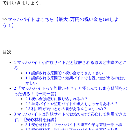
ではいきましょう。
>>
マッハバイトはこちら【最大1万円の祝い金をGetしよ
う！】
目次
1
マッハバイトが詐欺サイトだと誤解される原因と実際のとこ
ろ
1.1
誤解される原因①：祝い金がうさんくさい
1.2
誤解される原因②：短期バイトでも祝い金が出るのはお
かしい
2
「マッハバイトって詐欺かも？」と怪しんでしまう疑問をぶ
った切る！【一問一答】
2.1
祝い金は絶対に振り込まれるの？
2.2
単発バイトや短期バイトの求人もしっかりあるの？
2.3
利用料が高いとかの裏があるんじゃないの？
3
マッハバイトは詐欺サイトではないので安心して利用できま
す。【安心材料を解説】
3.1
安心材料①：マッハバイトの運営企業は東証一部上場
3.2
安心材料②：祝い金はマッハバイトから支払われる。