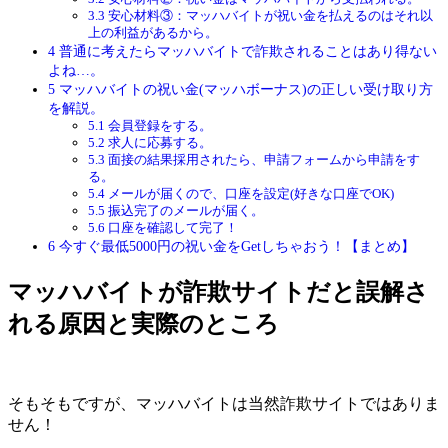
3.3
安心材料③：マッハバイトが祝い金を払えるのはそれ以
上の利益があるから。
4
普通に考えたらマッハバイトで詐欺されることはあり得ない
よね…。
5
マッハバイトの祝い金(マッハボーナス)の正しい受け取り方
を解説。
5.1
会員登録をする。
5.2
求人に応募する。
5.3
面接の結果採用されたら、申請フォームから申請をす
る。
5.4
メールが届くので、口座を設定(好きな口座でOK)
5.5
振込完了のメールが届く。
5.6
口座を確認して完了！
6
今すぐ最低5000円の祝い金をGetしちゃおう！【まとめ】
マッハバイトが詐欺サイトだと誤解さ
れる原因と実際のところ
そもそもですが、マッハバイトは当然詐欺サイトではありま
せん！