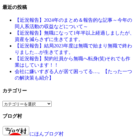
最近の投稿
【近況報告】2024年のまとめ＆報告的な記事～今年の
同人系活動の収益などについて～
【近況報告】無職になって1年半以上経過しましたが、
資産を減らさずに生きてます。
【近況報告】結局2023年度は無職で始まり無職で終わ
りました…が生きてます。
【近況報告】契約社員から無職へ転身(笑)それでも作
業はしています！！
会社に嫌いすぎる人が居て困ってる…。【たった一つ
の解決策も紹介】
カテゴリー
カ
テ
ブログ村
ゴ
リ
ー
にほんブログ村