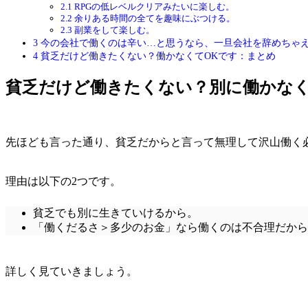
2.1
RPGの低レベルクリアみたいに楽しむ。
2.2
余りある時間の全てを趣味にぶつける。
2.3
副業をして楽しむ。
3
今の会社で働くのは辛い…と思うなら、一旦会社を辞めちゃ
4
貧乏だけど働きたくない？働かなくてOKです：まとめ
貧乏だけど働きたくない？別に働かなく
先ほども言った通り、貧乏だからと言って無理して沢山働く
理由は以下の2つです。
貧乏でも別に生きていけるから。
「働くだるさ＞多少のお金」なら働くのは不合理だから
詳しく見ていきましょう。